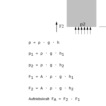
.
.
p = ρ
g
h
.
.
p
= ρ
g
h
1
1
.
.
p
=
ρ
g
h
2
2
.
.
.
F
= A
ρ
g
h
1
1
.
.
.
F
= A
ρ
g
h
2
2
Auftriebskraft
F
= F
- F
A
2
1