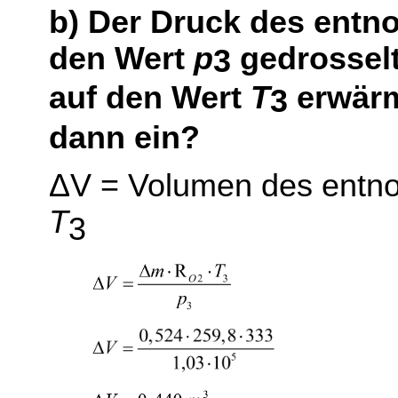
b) Der Druck des entn
den Wert
p
gedrossel
3
auf den Wert
T
erwärm
3
dann ein?
Δ
V = Volumen des entn
T
3