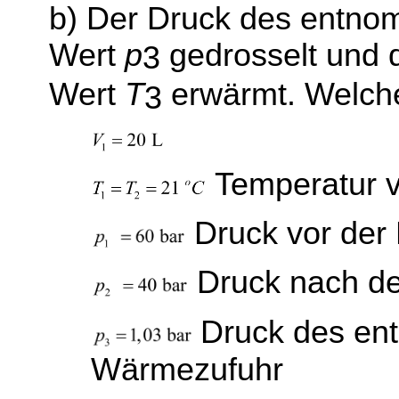
b) Der Druck des entno
Wert
p
gedrosselt und 
3
Wert
T
erwärmt. Welch
3
Temperatur 
Druck vor de
Druck nach d
Druck des en
Wärmezufuhr